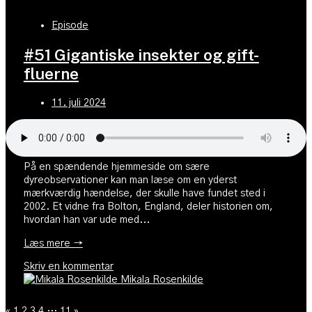
Episode
#51 Gigantiske insekter og gift-
fluerne
11. juli 2024
På en spændende hjemmeside om sære
dyreobservationer kan man læse om en yderst
mærkværdig hændelse, der skulle have fundet sted i
2002. Et vidne fra Bolton, England, deler historien om,
hvordan han var ude med...
Læs mere →
Skriv en kommentar
Mikala Rosenkilde
«
1
2
3
4
…
11
»