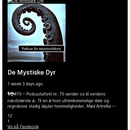
De Mystiske Dyr
1 week 3 days ago
🎙🐉#70 - Podcastafsnit nr. 70 sender os til verdens
næststørste ø. Til en ø hvor ufremkommelige dale og
regnskove stadig skjuler hemmeligheder. Mød Artrellia …
12
1
Vis på Facebook