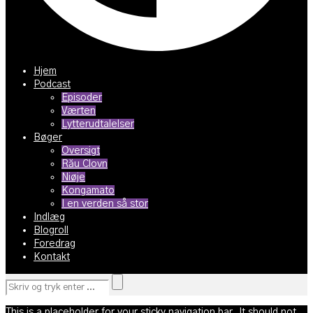
Hjem
Podcast
Episoder
Værten
Lytterudtalelser
Bøger
Oversigt
Rău Clovn
Niøje
Kongamato
I en verden så stor
Indlæg
Blogroll
Foredrag
Kontakt
This is a placeholder for your sticky navigation bar. It should not