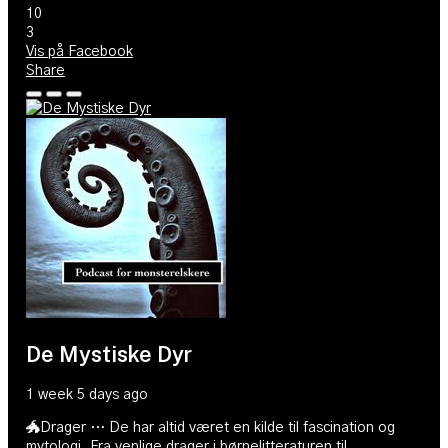
10
3
Vis på Facebook
Share
De Mystiske Dyr
1 week 5 days ago
🐲Drager … De har altid været en kilde til fascination og
mytologi. Fra venlige drager i børnelitteraturen til