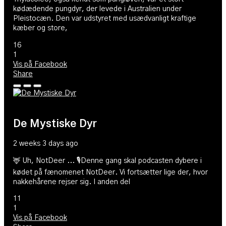
kødædende pungdyr, der levede i Australien under
Pleistocæn. Den var udstyret med usædvanligt kraftige
kæber og store,
16
1
Vis på Facebook
Share
De Mystiske Dyr
2 weeks 3 days ago
🦌 Uh, NotDeer ... 🎙️Denne gang skal podcasten dybere i
kødet på fænomenet NotDeer. Vi fortsætter lige der, hvor
nakkehårene rejser sig. I anden del
11
1
Vis på Facebook