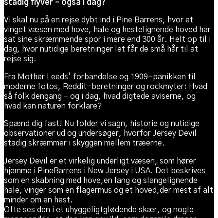
stadig flyver – også i dag?
Vi skal nu på en rejse dybt ind i Pine Barrens, hvor et
vinget væsen med hove, hale og hestelignende hoved har
sat sine skræmmende spor i mere end 300 år. Helt op til i
dag, hvor nutidige beretninger let får de små hår til at
rejse sig.
Fra Mother Leeds’ forbandelse og 1909-panikken til
moderne fotos, Reddit-beretninger og rockmyter: Hvad
så folk dengang – og i dag, hvad digtede aviserne, og
hvad kan naturen forklare?
Spænd dig fast! Nu folder vi sagn, historie og nutidige
observationer ud og undersøger, hvorfor Jersey Devil
stadig skræmmer i skyggen mellem træerne.
Jersey Devil er et virkelig underligt væsen, som hører
hjemme i PineBarrens i New Jersey i USA. Det beskrives
som en skabning med hove,en lang og slangelignende
hale, vinger som en flagermus og et hoved,der mest af alt
minder om en hest.
Ofte ses den i et uhyggeligtglødende skær, og nogle