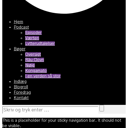
Hjem
Podcast
Episoder
Værten
Lytterudtalelser
Bøger
Oversigt
Rău Clovn
Niøje
Kongamato
I en verden så stor
Indlæg
Blogroll
Foredrag
Kontakt
This is a placeholder for your sticky navigation bar. It should not
be visible.