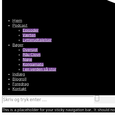
Hjem
Podcast
Episoder
Værten
Lytterudtalelser
Bøger
Oversigt
Rău Clovn
Niøje
Kongamato
I en verden så stor
Indlæg
Blogroll
Foredrag
Kontakt
This is a placeholder for your sticky navigation bar. It should no