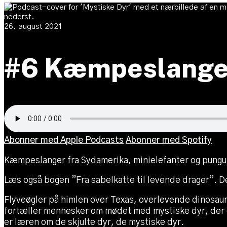
26. august 2021
#6 Kæmpeslanger,
Abonner med Apple Podcasts
Abonner med Spotify
Kæmpeslanger fra Sydamerika, minielefanter og pungul
Læs også bogen ”Fra sabelkatte til levende drager”. De
Flyveøgler på himlen over Texas, overlevende dinosaur
fortæller mennesker om mødet med mystiske dyr, der e
er læren om de skjulte dyr, de mystiske dyr.